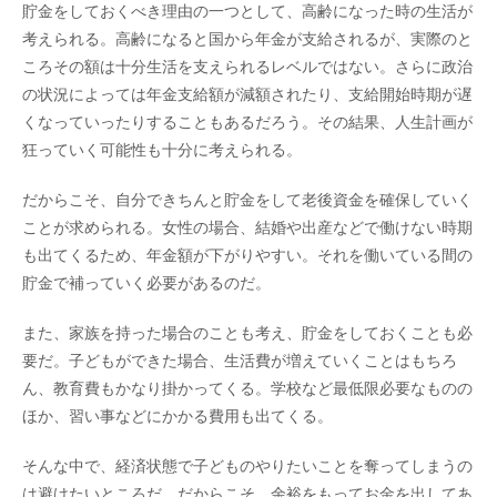
貯金をしておくべき理由の一つとして、高齢になった時の生活が
考えられる。高齢になると国から年金が支給されるが、実際のと
ころその額は十分生活を支えられるレベルではない。さらに政治
の状況によっては年金支給額が減額されたり、支給開始時期が遅
くなっていったりすることもあるだろう。その結果、人生計画が
狂っていく可能性も十分に考えられる。
だからこそ、自分できちんと貯金をして老後資金を確保していく
ことが求められる。女性の場合、結婚や出産などで働けない時期
も出てくるため、年金額が下がりやすい。それを働いている間の
貯金で補っていく必要があるのだ。
また、家族を持った場合のことも考え、貯金をしておくことも必
要だ。子どもができた場合、生活費が増えていくことはもちろ
ん、教育費もかなり掛かってくる。学校など最低限必要なものの
ほか、習い事などにかかる費用も出てくる。
そんな中で、経済状態で子どものやりたいことを奪ってしまうの
は避けたいところだ。だからこそ、余裕をもってお金を出してあ